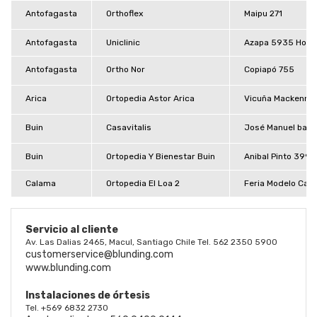
Antofagasta
Orthoflex
Maipu 271
Antofagasta
Uniclinic
Azapa 5935 Hospi
Antofagasta
Ortho Nor
Copiapó 755
Arica
Ortopedia Astor Arica
Vicuña Mackenna 
Buin
Casavitalis
José Manuel balm
Buin
Ortopedia Y Bienestar Buin
Anibal Pinto 399, 
Calama
Ortopedia El Loa 2
Feria Modelo Cala
Servicio al cliente
Av. Las Dalias 2465, Macul, Santiago Chile Tel. 562 2350 5900
customerservice@blunding.com
www.blunding.com
Instalaciones de órtesis
Tel. +569 6832 2730