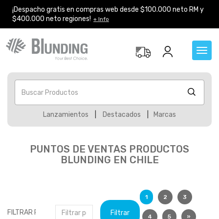
¡Despacho gratis en compras web desde $100.000 neto RM y
$400.000 neto regiones!
+ Info
Toggl
navig
Buscar Productos
Lanzamientos
|
Destacados
|
Marcas
PUNTOS DE VENTAS PRODUCTOS
BLUNDING EN CHILE
1
2
3
Filtrar
4
5
»