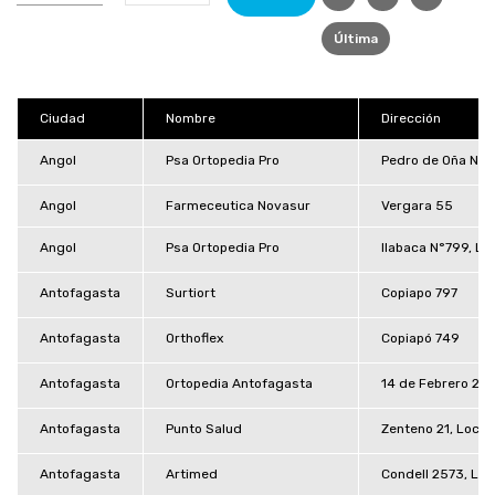
Última
Ciudad
Nombre
Dirección
Angol
Psa Ortopedia Pro
Pedro de Oña N°1
Angol
Farmeceutica Novasur
Vergara 55
Angol
Psa Ortopedia Pro
Ilabaca N°799, Loc
Antofagasta
Surtiort
Copiapo 797
Antofagasta
Orthoflex
Copiapó 749
Antofagasta
Ortopedia Antofagasta
14 de Febrero 22
Antofagasta
Punto Salud
Zenteno 21, Local
Antofagasta
Artimed
Condell 2573, Loca