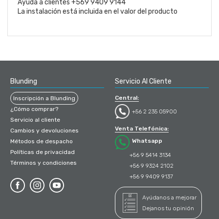
Ayuda a clientes +569 9409 9144
La instalación está incluida en el valor del producto
Blunding
Servicio Al Cliente
Central:
Inscripción a Blunding
¿Cómo comprar?
+56 2 235 05900
Servicio al cliente
Venta Telefónica:
Cambios y devoluciones
Whatsapp
Métodos de despacho
Políticas de privacidad
+56 9 5414 3134
Términos y condiciones
+56 9 9324 2102
+56 9 9409 9137
Ayúdanos a mejorar
Dejanos tu opinión