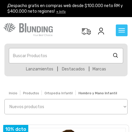
¡Despacho gratis en compras web desde $100.000 neto RM y
$400.000 neto regiones!
+ Info
Toggl
navig
Buscar Productos
Lanzamientos
|
Destacados
|
Marcas
Inicio
Productos
Ortopedia Infantil
Hombro y Mano Infantil
10% dcto