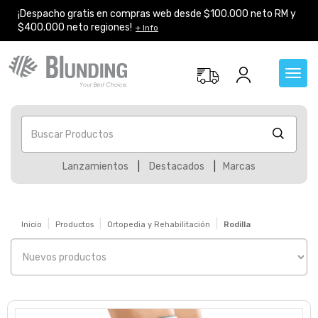
¡Despacho gratis en compras web desde $100.000 neto RM y
$400.000 neto regiones!
+ Info
Toggl
navig
Buscar Productos
Lanzamientos
|
Destacados
|
Marcas
Inicio
Productos
Ortopedia y Rehabilitación
Rodilla