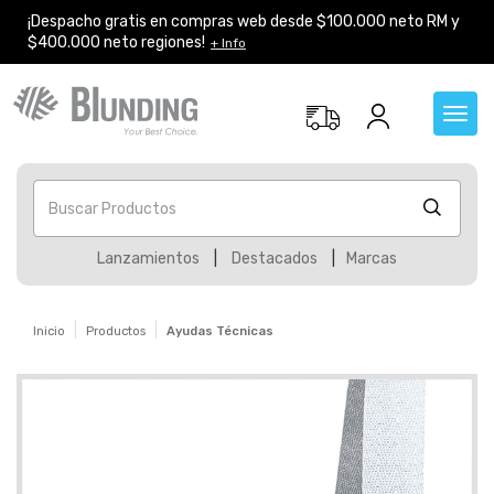
¡Despacho gratis en compras web desde $100.000 neto RM y
$400.000 neto regiones!
+ Info
Toggl
navig
Buscar Productos
Lanzamientos
|
Destacados
|
Marcas
Inicio
Productos
Ayudas Técnicas