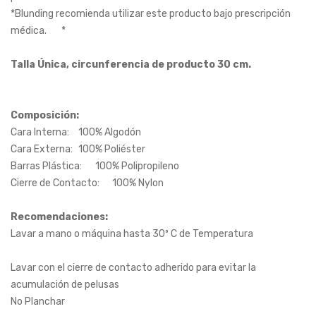
*Blunding recomienda utilizar este producto bajo prescripción 
médica.	*			

Talla Única, circunferencia de producto 30 cm.
Composición:
Cara Interna:	100% Algodón			

Cara Externa:	100% Poliéster			

Barras Plástica:	100% Polipropileno			

Cierre de Contacto:	100% Nylon			

Recomendaciones:
Lavar a mano o máquina hasta 30º C de Temperatura			
Lavar con el cierre de contacto adherido para evitar la 
acumulación de pelusas				

No Planchar				